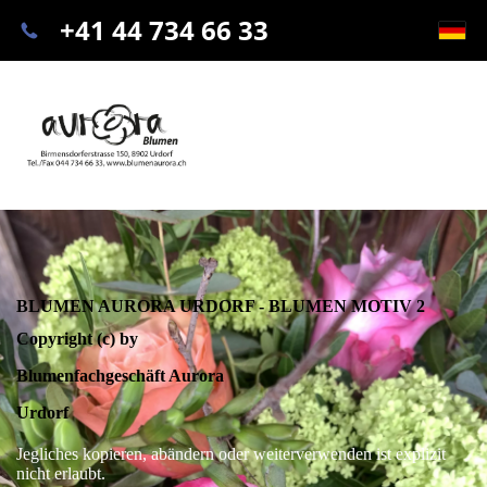
+41 44 734 66 33
BLUMEN AURORA URDORF - BLUMEN MOTIV 2
Copyright (c) by
Blumenfachgeschäft Aurora
Urdorf
Jegliches kopieren, abändern oder weiterverwenden ist explizit
nicht erlaubt.